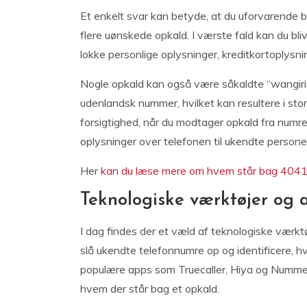
Et enkelt svar kan betyde, at du uforvarende bek
flere uønskede opkald. I værste fald kan du bli
lokke personlige oplysninger, kreditkortoplysni
Nogle opkald kan også være såkaldte “wangiri-opk
udenlandsk nummer, hvilket kan resultere i stor
forsigtighed, når du modtager opkald fra numre
oplysninger over telefonen til ukendte persone
Her
kan du læse mere om hvem står bag 40
Teknologiske værktøjer og 
I dag findes der et væld af teknologiske vær
slå ukendte telefonnumre op og identificere, h
populære apps som Truecaller, Hiya og Nummero
hvem der står bag et opkald.