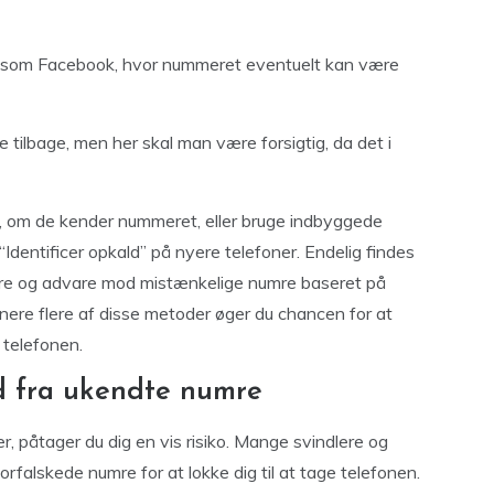
r som Facebook, hvor nummeret eventuelt kan være
 tilbage, men her skal man være forsigtig, da det i
r, om de kender nummeret, eller bruge indbyggede
dentificer opkald” på nyere telefoner. Endelig findes
cere og advare mod mistænkelige numre baseret på
ere flere af disse metoder øger du chancen for at
 telefonen.
ld fra ukendte numre
, påtager du dig en vis risiko. Mange svindlere og
rfalskede numre for at lokke dig til at tage telefonen.