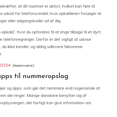
ræfter, at dit nummer er aktivt, hvilket kan føre til
ve udsat for telefonsvindel, hvor opkalderen forsøger at
nger eller adgangskoder ud af dig.
ald”, hvor du opfordres til at ringe tilbage til et dyrt,
e telefonregninger. Derfor er det vigtigt at udvise
, du ikke kender, og aldrig udlevere følsomme
r.
410154
.
apps til nummeropslag
ktøjer og apps, som gør det nemmere end nogensinde at
vem der ringer. Mange danskere benytter sig af
plysningen, der hurtigt kan give information om,