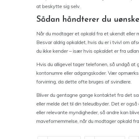
at beskytte sig selv.
Sådan håndterer du uønske
Når du modtager et opkald fra et ukendt eller m
Besvar aldrig opkaldet, hvis du er i tvivl om af
du ikke kender – især hvis opkaldet er fra udlan
Hvis du alligevel tager telefonen, så undgå a
kontonumre eller adgangskoder. Vær opmærksom
forvirring, da dette ofte bruges af svindlere.
Bliver du gentagne gange kontaktet fra det s
eller melde det til din teleudbyder. Det er også
eller relevante myndigheder, så andre kan blive
mavefornemmelse, når du modtager opkald fra