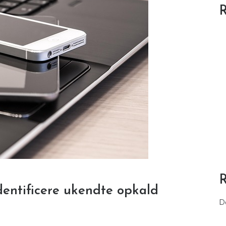
R
dentificere ukendte opkald
D