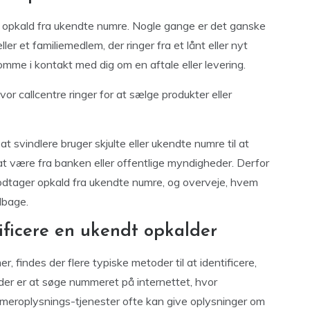
r opkald fra ukendte numre. Nogle gange er det ganske
r et familiemedlem, der ringer fra et lånt eller nyt
omme i kontakt med dig om en aftale eller levering.
r callcentre ringer for at sælge produkter eller
t svindlere bruger skjulte eller ukendte numre til at
 at være fra banken eller offentlige myndigheder. Derfor
dtager opkald fra ukendte numre, og overveje, hvem
ilbage.
tificere en ukendt opkalder
 findes der flere typiske metoder til at identificere,
er er at søge nummeret på internettet, hvor
mmeroplysnings-tjenester ofte kan give oplysninger om