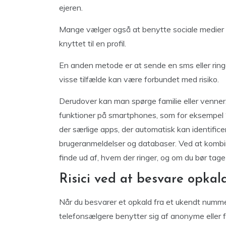
ejeren.
Mange vælger også at benytte sociale medie
knyttet til en profil.
En anden metode er at sende en sms eller ringe
visse tilfælde kan være forbundet med risiko.
Derudover kan man spørge familie eller venne
funktioner på smartphones, som for eksempel “I
der særlige apps, der automatisk kan identifi
brugeranmeldelser og databaser. Ved at kombin
finde ud af, hvem der ringer, og om du bør tage
Risici ved at besvare opka
Når du besvarer et opkald fra et ukendt nummer
telefonsælgere benytter sig af anonyme eller fo