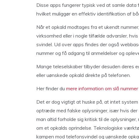
Disse apps fungerer typisk ved at samle data fr
hvilket muliggør en effektiv identifikation af 
Når et opkald modtages fra et ukendt nummer,
virksomhed eller i nogle tilfælde advarsler, hv
svindel. Ud over apps findes der også webbas
nummer og få adgang til anmeldelser og opleve
Mange teleselskaber tilbyder desuden deres egn
eller uønskede opkald direkte på telefonen.
Her finder du
mere information om slå nummer
Det er dog vigtigt at huske på, at intet system 
optræde med falske oplysninger, især hvis der 
man altid forholde sig kritisk til de oplysninger,
om et opkalds oprindelse. Teknologiske værktøj
kampen mod telefonsvindel og uønskede opkald