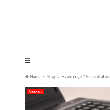
Skip
to
content
Home
»
Blog
»
Hvem ringer? Guide til at id
Annonce