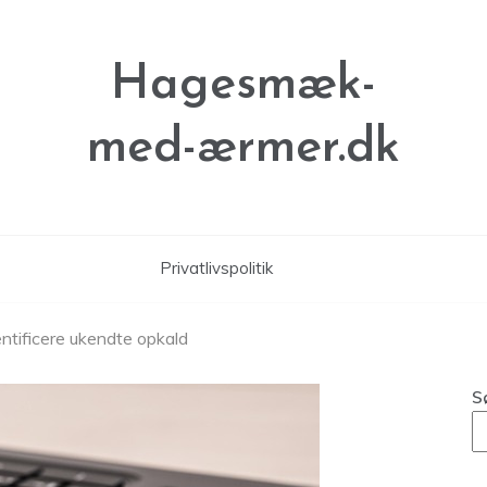
Hagesmæk-
med-ærmer.dk
Privatlivspolitik
entificere ukendte opkald
S