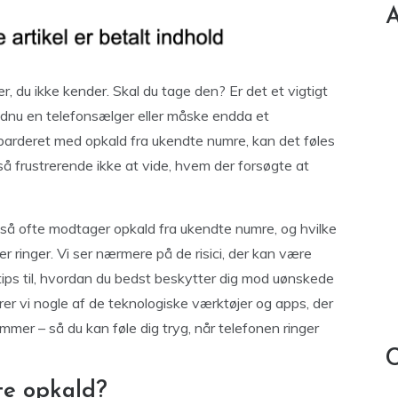
A
, du ikke kender. Skal du tage den? Er det et vigtigt
ndnu en telefonsælger eller måske endda et
ombarderet med opkald fra ukendte numre, kan det føles
så frustrerende ikke at vide, hvem der forsøgte at
i så ofte modtager opkald fra ukendte numre, og hvilke
r ringer. Vi ser nærmere på de risici, der kan være
tips til, hvordan du bedst beskytter dig mod uønskede
rer vi nogle af de teknologiske værktøjer og apps, der
ummer – så du kan føle dig tryg, når telefonen ringer
C
te opkald?