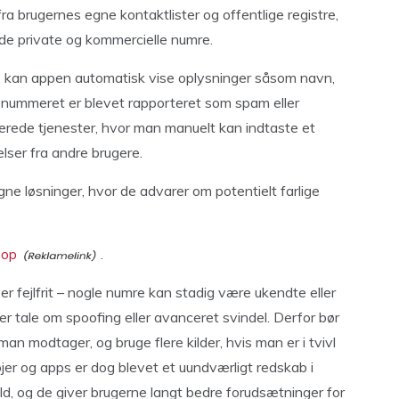
a brugernes egne kontaktlister og offentlige registre,
både private og kommercielle numre.
 kan appen automatisk vise oplysninger såsom navn,
is nummeret er blevet rapporteret som spam eller
erede tjenester, hvor man manuelt kan indtaste et
lser fra andre brugere.
e løsninger, hvor de advarer om potentielt farlige
 op
.
er fejlfrit – nogle numre kan stadig være ukendte eller
er tale om spoofing eller avanceret svindel. Derfor bør
 man modtager, og bruge flere kilder, hvis man er i tvivl
er og apps er dog blevet et uundværligt redskab i
, og de giver brugerne langt bedre forudsætninger for