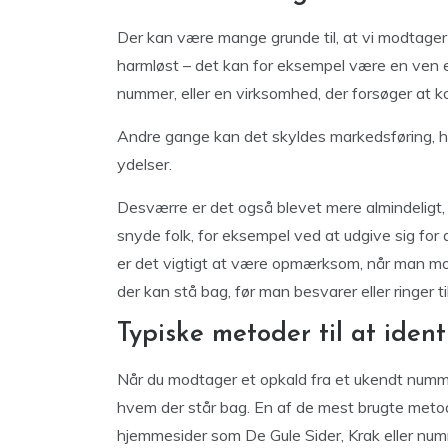
Der kan være mange grunde til, at vi modtage
harmløst – det kan for eksempel være en ven elle
nummer, eller en virksomhed, der forsøger at k
Andre gange kan det skyldes markedsføring, hvo
ydelser.
Desværre er det også blevet mere almindeligt, a
snyde folk, for eksempel ved at udgive sig for
er det vigtigt at være opmærksom, når man mo
der kan stå bag, før man besvarer eller ringer t
Typiske metoder til at iden
Når du modtager et opkald fra et ukendt nummer,
hvem der står bag. En af de mest brugte metod
hjemmesider som De Gule Sider, Krak eller nu