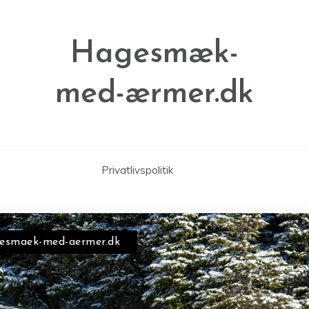
Hagesmæk-
med-ærmer.dk
Privatlivspolitik
esmaek-med-aermer.dk