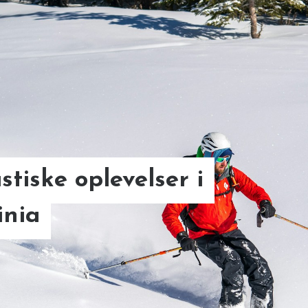
stiske oplevelser i
inia