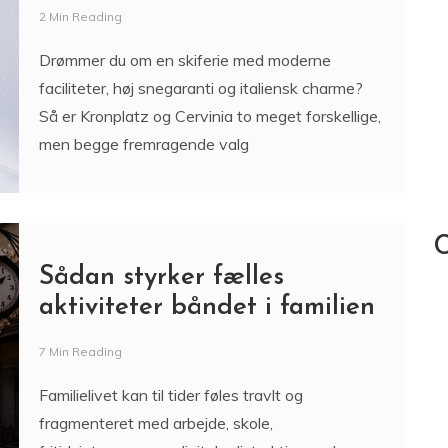
2 Min Reading
Drømmer du om en skiferie med moderne
faciliteter, høj snegaranti og italiensk charme?
Så er Kronplatz og Cervinia to meget forskellige,
men begge fremragende valg
C
Sådan styrker fælles
aktiviteter båndet i familien
7 Min Reading
Familielivet kan til tider føles travlt og
fragmenteret med arbejde, skole,