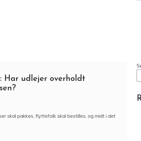
S
: Har udlejer overholdt
lsen?
R
r skal pakkes, flyttefolk skal bestilles, og midt i det